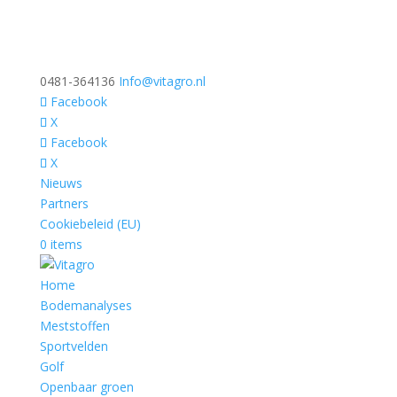
0481-364136
Info@vitagro.nl
Facebook
X
Facebook
X
Nieuws
Partners
Cookiebeleid (EU)
0 items
Home
Bodemanalyses
Meststoffen
Sportvelden
Golf
Openbaar groen