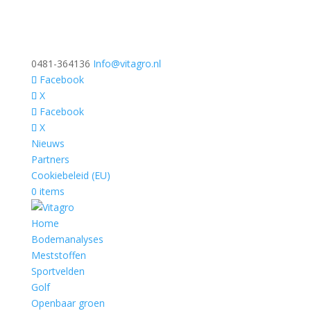
0481-364136
Info@vitagro.nl
Facebook
X
Facebook
X
Nieuws
Partners
Cookiebeleid (EU)
0 items
Home
Bodemanalyses
Meststoffen
Sportvelden
Golf
Openbaar groen